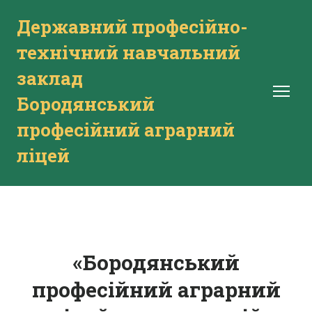
Державний професійно-
технічний навчальний
заклад
Бородянський
професійний аграрний
ліцей
«Бородянський
професійний аграрний