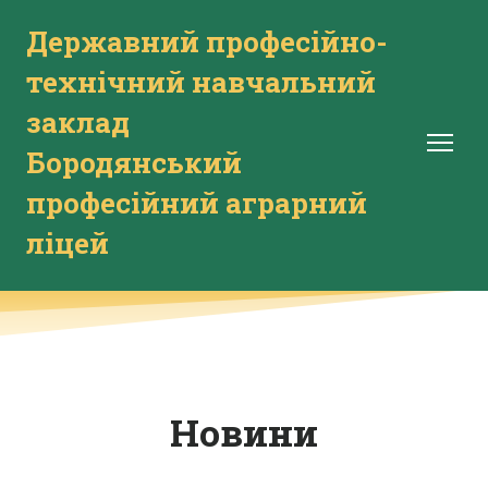
Державний професійно-
технічний навчальний
заклад
Бородянський
професійний аграрний
ліцей
Новини