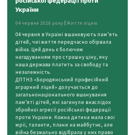
російської федерації проти
України
04 червня 2026 року
Життя ліцею
04 червня в Україні вшановують пам’ять
дітей, чиї життя передчасно обірвала
війна. Цей день є болючим
нагадуванням про страшну ціну, яку
наша держава платить за свободу та
незалежність.
ДПТНЗ «Бородянський професійний
аграрний ліцей» долучається до
загальнонаціонального вшанування
пам’яті дітей, які загинули внаслідок
збройної агресії російської федерації
проти України. Кожна дитина мала свої
мрії, таланти, плани на майбутнє, але
війна безжально відібрала у них право