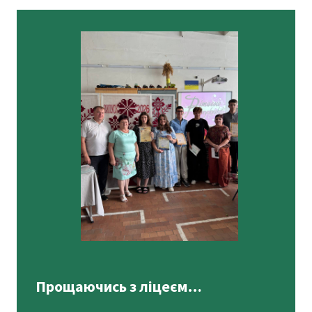
Прощаючись з ліцеєм…