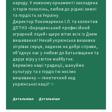
народу. У кожному орнаменті закладена
історія поколінь, любов до рідної землі
та гордість за Україну.
Директор Пономаренко І.Л. та колектив
ДПТНЗ «Бородянський професійний
аграрний ліцей» щиро вітає всіх із Днем
вишиванки! Нехай українська вишивка
зігріває серця, надихає на добрі справи,
об’єднує нас у любові до Батьківщини та
дарує віру у світле майбутнє.
Бережімо наші традиції, шануймо
культуру та з гордістю носімо
вишиванку — генетичний код
української нації! ✨
Детальніше
Детальніше