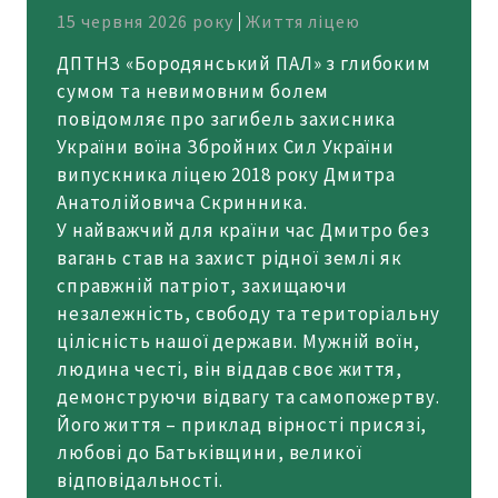
15 червня 2026 року
Життя ліцею
ДПТНЗ «Бородянський ПАЛ» з глибоким
сумом та невимовним болем
повідомляє про загибель захисника
України воїна Збройних Сил України
випускника ліцею 2018 року Дмитра
Анатолійовича Скринника.
У найважчий для країни час Дмитро без
вагань став на захист рідної землі як
справжній патріот, захищаючи
незалежність, свободу та територіальну
цілісність нашої держави. Мужній воїн,
людина честі, він віддав своє життя,
демонструючи відвагу та самопожертву.
Його життя – приклад вірності присязі,
любові до Батьківщини, великої
відповідальності.