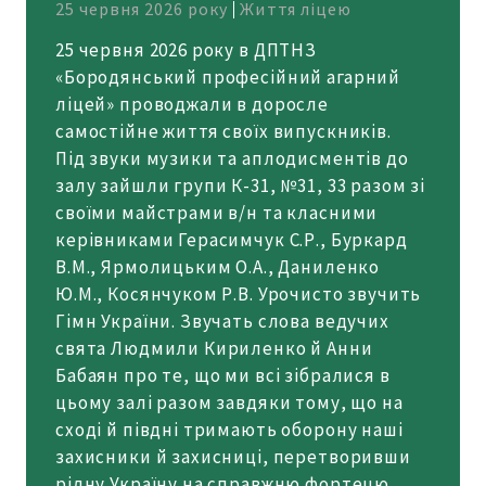
25 червня 2026 року
Життя ліцею
25 червня 2026 року в ДПТНЗ
«Бородянський професійний агарний
ліцей» проводжали в доросле
самостійне життя своїх випускників.
Під звуки музики та аплодисментів до
залу зайшли групи К-31, №31, 33 разом зі
своїми майстрами в/н та класними
керівниками Герасимчук С.Р., Буркард
В.М., Ярмолицьким О.А., Даниленко
Ю.М., Косянчуком Р.В. Урочисто звучить
Гімн України. Звучать слова ведучих
свята Людмили Кириленко й Анни
Бабаян про те, що ми всі зібралися в
цьому залі разом завдяки тому, що на
сході й півдні тримають оборону наші
захисники й захисниці, перетворивши
рідну Україну на справжню фортецю.