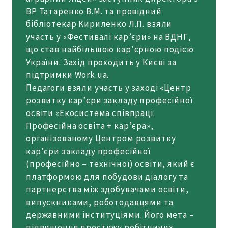
ВР Татаренко В.М. та провідний
бібліотекар Кириленко Л.П. взяли
участь у «Фестивалі кар’єри» на ВДНГ,
що став найбільшою кар’єрною подією
України. Захід проходить у Києві за
підтримки Work.ua.
Педагоги взяли участь у заході «Центр
розвитку кар’єри закладу професійної
освіти «Екосистема співпраці:
Професійна освіта + кар’єра»,
організованому Центром розвитку
кар’єри закладу професійної
(професійно – технічної) освіти, який є
платформою для побудови діалогу та
партнерства між здобувачами освіти,
випускниками, роботодавцями та
державними інституціями. Його мета –
підвищення престижу робітничих