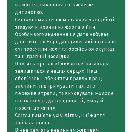
на життя, навчання та щасливе
дитинство.
Сьогодні ми схиляємо голови у скорботі,
згадуючи невинних жертв війни.
Особливого значення ця дата набуває
для жителів Бородянщини, які на власні
очі побачили жахіття російської окупації
та її трагічні наслідки.
Пам’ять про загиблих дітей назавжди
залишиться в наших серцях. Наш
обов’язок – зберігати правду про ці
злочини, підтримувати тих, хто
пережив втрати, та виховувати молоде
покоління в дусі людяності, миру й
поваги до життя.
Світла пам’ять усім дітям, чиї життя
забрала війна.
Вічна пам’ять невинним жертвам