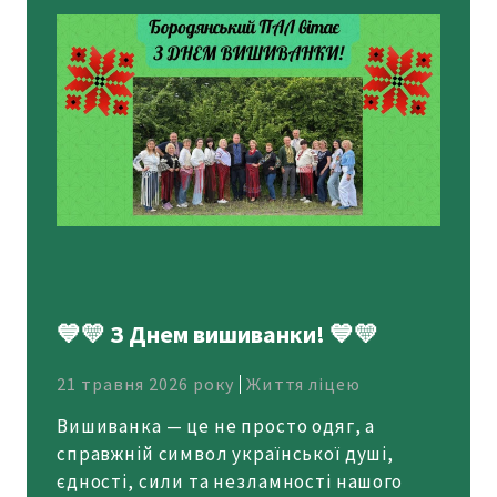
💙💛 З Днем вишиванки! 💙💛
21 травня 2026 року
Життя ліцею
Вишиванка — це не просто одяг, а
справжній символ української душі,
єдності, сили та незламності нашого