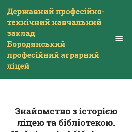
Державний професійно-
технічний навчальний
заклад
Бородянський
професійний аграрний
ліцей
Знайомство з історією
ліцею та бібліотекою.