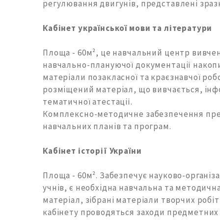
регулювання двигунів, представлені зразки
Кабінет української мови та літератури
Площа - 60м², це навчальний центр вивчен
навчально-плануючої документації накоп
матеріали позакласної та краєзнавчої робо
розміщений матеріал, що вивчається, інф
тематичної атестації.
Комплексно-методичне забезпечення пред
навчальних планів та програм.
Кабінет історії України
Площа - 60м². Забезпечує науково-організац
учнів, є необхідна навчальна та методич
матеріал, зібрані матеріали творчих робіт 
кабінету проводяться заходи предметних т