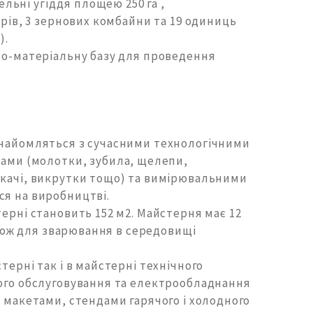
ьні угіддя площею 250 га ,
орів, 3 зернових комбайни та 19 одиниць
).
ьно-матеріальну базу для проведення
 знайомляться з сучасними технологічними
ами (молотки, зубила, щелепи,
скачі, викрутки тощо) та вимірювальними
ся на виробництві.
ерні становить 152 м2. Майстерня має 12
акож для зварювання в середовищі
терні так і в майстерні технічного
ного обслуговування та електрообладнання
и макетами, стендами гарячого і холодного