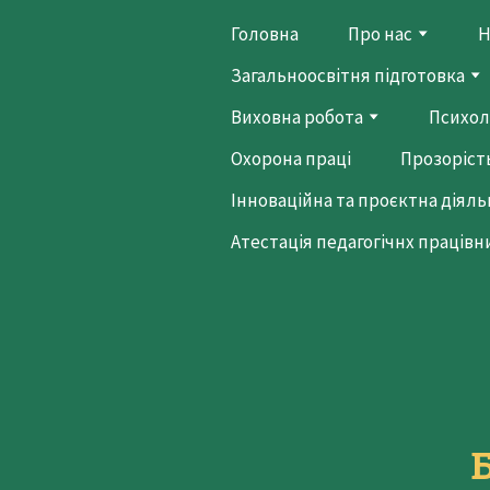
Головна
Про нас
Н
Загальноосвітня підготовка
Виховна робота
Психол
Охорона праці
Прозорість
Інноваційна та проєктна діяль
Атестація педагогічнх працівн