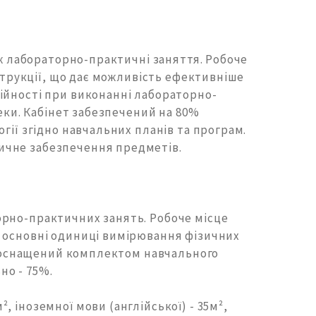
ож лабораторно-практичні заняття. Робоче
нструкції, що дає можливість ефективніше
ійності при виконанні лабораторно-
пеки. Кабінет забезпечений на 80%
гії згідно навчальних планів та програм.
ичне забезпечення предметів.
орно-практичних занять. Робоче місце
о основні одиниці вимірювання фізичних
ки оснащений комплектом навчального
но - 75%.
², іноземної мови (англійської) - 35м²,