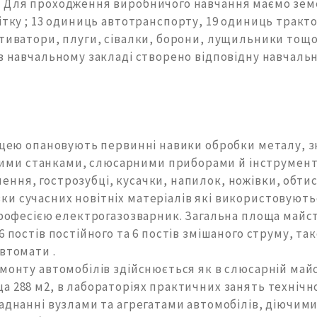
. Для проходження виробничого навчання маємо земел
бітку ; 13 одиниць автотранспорту, 19 одиниць тракт
ьтиватори, плуги, сівалки, борони, лущильники тощо
 в навчальному закладі створено відповідну навчал
 ліцею опановують первинні навики обробки металу,
ими станками, слюсарними приборами й інструмент
ення, гострозубці, кусачки, напилок, ножівки, обти
ки сучасних новітніх матеріалів які використовують
 професією електрогазозварник. Загальна площа майст
6 постів постійного та 6 постів змішаного струму, т
втомати .
монту автомобілів здійснюється як в слюсарній майс
ща 288 м2, в лабораторіях практичних занять техніч
ладнанні вузлами та агрегатами автомобілів, діючим