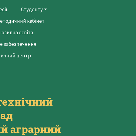
сії
Студенту
етодичний кабінет
люзивна освіта
е забезпечення
тичний центр
технічний
лад
й аграрний