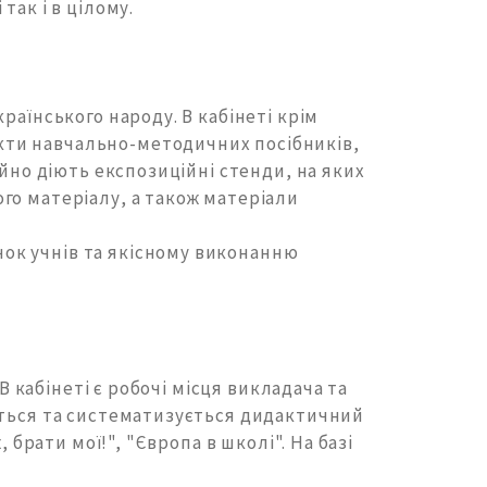
так і в цілому.
раїнського народу. В кабінеті крім
кти навчально-методичних посібників,
ійно діють експозиційні стенди, на яких
го матеріалу, а також матеріали
ок учнів та якісному виконанню
В кабінеті є робочі місця викладача та
ється та систематизується дидактичний
 брати мої!", "Європа в школі". На базі