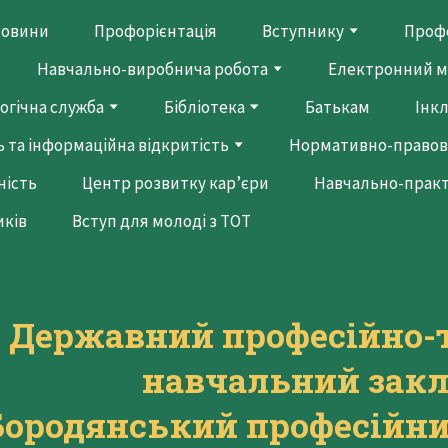
овини
Профорієнтація
Вступнику
Профе
Навчально-виробнича робота
Електронний м
огічна служба
Бібліотека
Батькам
Інк
 та інформаційна відкритість
Нормативно-правов
ність
Центр розвитку кар’єри
Навчально-прак
иків
Вступ для молоді з ТОТ
Державний професійно-
навчальний зак
Бородянський професійни