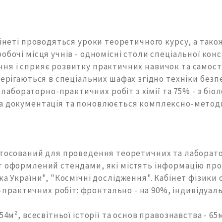
абінеті проводяться уроки теоретичного курсу, а так
робочі місця учнів - одномісні столи спеціальної ко
ння і сприяє розвитку практичних навичок та самост
берігаються в спеціальних шафах згідно техніки без
бораторно-практичних робіт з хімії та 75% - з біоло
юча документація та поновлюється комплексно-метод
истосований для проведення теоретичних та лаборат
ет оформлений стендами, які містять інформацію пр
ика України", "Космічні дослідження". Кабінет фізи
рактичних робіт: фронтально - на 90%, індивідуаль
54м², всесвітньої історії та основ правознавства - 65м