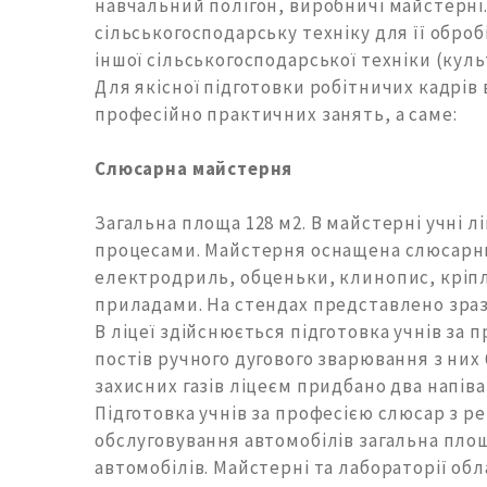
навчальний полігон, виробничі майстерні
сільськогосподарську техніку для її обро
іншої сільськогосподарської техніки (кул
Для якісної підготовки робітничих кадрів
професійно практичних занять, а саме:
Слюсарна майстерня
Загальна площа 128 м2. В майстерні учні
процесами. Майстерня оснащена слюсарн
електродриль, обценьки, клинопис, кріпл
приладами. На стендах представлено зраз
В ліцеї здійснюється підготовка учнів за
постів ручного дугового зварювання з них 
захисних газів ліцеєм придбано два напіва
Підготовка учнів за професією слюсар з ре
обслуговування автомобілів загальна пло
автомобілів. Майстерні та лабораторії об