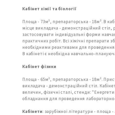
Кабінет хімії та біології
Площа - 73м², препараторська - 18м². В к
місце викладача - демонстраційний стіл, 
застосовувати індивідуальні форми навча
практичних робіт. Всі хімічні препарати з
необхідними реактивами для проведення ла
В кабінеті є необхідна навчально-плану
Кабінет фізики
Площа - 65м², препараторська - 18м². Пр
викладача - демонстраційний стіл. Кабін
величин, фізичні сталі, стенди: "Енергет
обладнання для проведення лабораторно-п
Кабінети
: зарубіжної літератури - площа - 