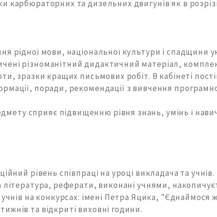
 карбюраторних та дизельних двигунів як в розрізі 
ня рідної мови, національної культури і спадщини ук
ичені різноманітний дидактичний матеріал, компле
ти, зразки кращих письмових робіт. В кабінеті пост
ормації, поради, рекомендації з вивчення програмно
мету сприяє підвищенню рівня знань, умінь і навич
ійний рівень співпраці на уроці викладача та учнів. 
на література, реферати, виконані учнями, накопичу
учнів на конкурсах: імені Петра Яцика, "Єднаймося ж,
ижнів та відкриті виховні години.