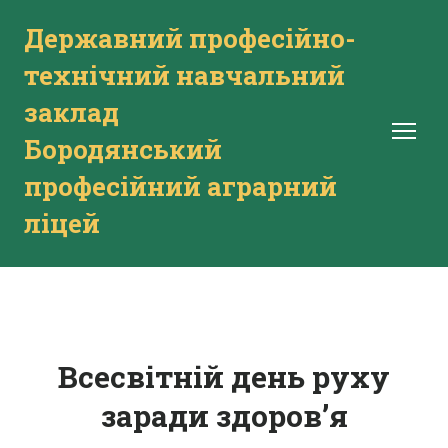
Державний професійно-
технічний навчальний
заклад
Бородянський
професійний аграрний
ліцей
Всесвітній день руху
заради здоров’я