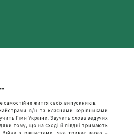
…
 самостійне життя своїх випускників.
 майстрами в/н та класними керівниками
вучить Гімн України. Звучать слова ведучих
дяки тому, що на сході й півдні тримають
 Війна з рашистами, яка триває зараз –