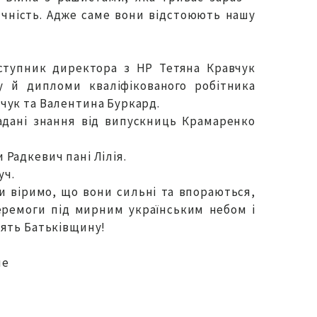
дячність. Адже саме вони відстоюють нашу
аступник директора з НР Тетяна Кравчук
у й дипломи кваліфікованого робітника
чук та Валентина Буркард.
адані знання від випускниць Крамаренко
Радкевич пані Лілія.
уч.
ми віримо, що вони сильні та впораються,
Перемоги під мирним українським небом і
лять Батьківщину!
ше