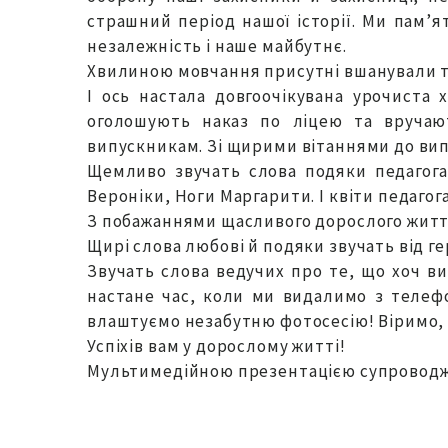
страшний період нашої історії. Ми пам’я
незалежність і наше майбутнє.
Хвилиною мовчання присутні вшанували тих
І ось настала довгоочікувана урочиста
оголошують наказ по ліцею та вручают
випускникам. Зі щирими вітаннями до вип
Щемливо звучать слова подяки педагога
Вероніки, Ноги Маргарити. І квіти педаго
З побажаннями щасливого дорослого життя
Щирі слова любові й подяки звучать від ге
Звучать слова ведучих про те, що хоч ви
настане час, коли ми видалимо з телефо
влаштуємо незабутню фотосесію! Віримо, 
Успіхів вам у дорослому житті!
Мультимедійною презентацією супроводжув