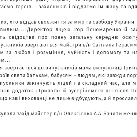
таємо героїв – захисників і віддаємо їм шану та в
, хто віддав своє життя за мир та свободу України.
 хвилина… Директор ліцею Ігор Пономаренко й з
ь свідоцтва про повну загальну середню освіт
ускників звертаються майстри в/н Світлана Герасим
м за любов і розуміння, чуйність і допомогу та н
гам…
 звертається до випускників мама випускниці Ірини 
роїв свята батькам, бабусям – людям, які завжди пор
пускники закінчують ліцей і в складний час, але 
нів додаток «Тривога» й зустрінемося всі після 
що наші вихованці не лише відбудують, а й прослав
ала захід майстер в/н Олексієнко А.А. Бачити мен