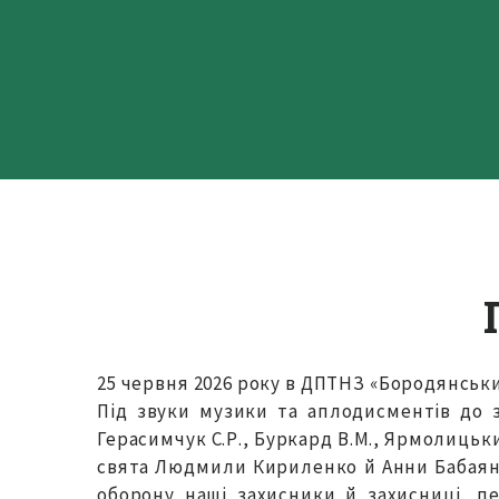
25 червня 2026 року в ДПТНЗ «Бородянськ
Під звуки музики та аплодисментів до 
Герасимчук С.Р., Буркард В.М., Ярмолицьки
свята Людмили Кириленко й Анни Бабаян п
оборону наші захисники й захисниці, п