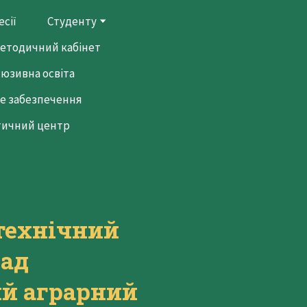
сії
Студенту
етодичний кабінет
люзивна освіта
е забезпечення
тичний центр
технічний
лад
й аграрний