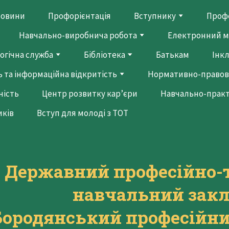
овини
Профорієнтація
Вступнику
Профе
Навчально-виробнича робота
Електронний м
огічна служба
Бібліотека
Батькам
Інк
 та інформаційна відкритість
Нормативно-правов
ність
Центр розвитку кар’єри
Навчально-прак
иків
Вступ для молоді з ТОТ
Державний професійно-
навчальний зак
Бородянський професійни