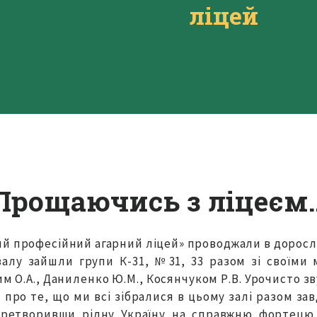
ліцей
Прощаючись з ліцеєм
ий професійний агарний ліцей» проводжали в доросле
залу зайшли групи К-31, №31, 33 разом зі своїми
м О.А., Даниленко Ю.М., Косянчуком Р.В. Урочисто з
ро те, що ми всі зібралися в цьому залі разом зав
еретворивши рідну Україну на справжню фортецю.