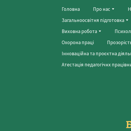
Головна
Про нас
Н
Загальноосвітня підготовка
Виховна робота
Психол
Охорона праці
Прозорість
Інноваційна та проєктна діяль
Атестація педагогічнх працівн