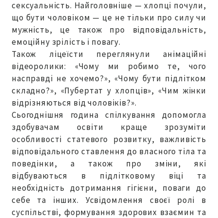
сексуальність. Найголовніше — хлопці почули,
що бути чоловіком — це не тільки про силу чи
мужність, це також про відповідальність,
емоційну зрілість і повагу.
Також ліцеїсти переглянули анімаційні
відеоролики: «Чому ми робимо те, чого
насправді не хочемо?», «Чому бути підлітком
складно?», «Пубертат у хлопців», «Чим жінки
відрізняються від чоловіків?».
Сьогоднішня година спілкування допомогла
здобувачам освіти краще зрозуміти
особливості статевого розвитку, важливість
відповідального ставлення до власного тіла та
поведінки, а також про зміни, які
відбуваються в підлітковому віці та
необхідність дотримання гігієни, поваги до
себе та інших. Усвідомлення своєї ролі в
суспільстві, формування здорових взаємин та