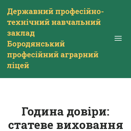
Державний професійно-
технічний навчальний
заклад
Бородянський
професійний аграрний
ліцей
Година довіри:
статеве виховання