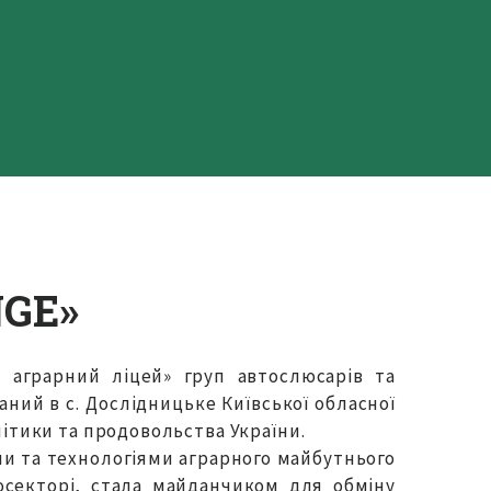
NGE»
 аграрний ліцей» груп автослюсарів та
аний в с. Дослідницьке Київської обласної
літики та продовольства України.
ми та технологіями аграрного майбутнього
росекторі, стала майданчиком для обміну