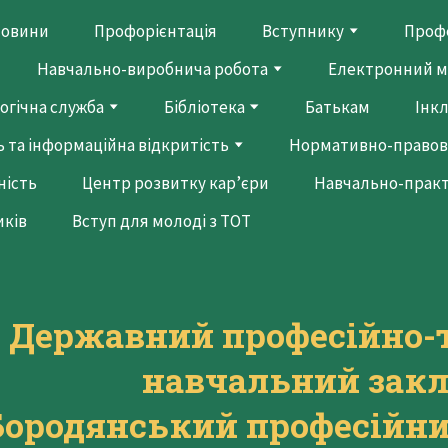
овини
Профорієнтація
Вступнику
Профе
Навчально-виробнича робота
Електронний м
огічна служба
Бібліотека
Батькам
Інк
 та інформаційна відкритість
Нормативно-правов
ність
Центр розвитку кар’єри
Навчально-прак
иків
Вступ для молоді з ТОТ
Державний професійно-
навчальний зак
Бородянський професійни