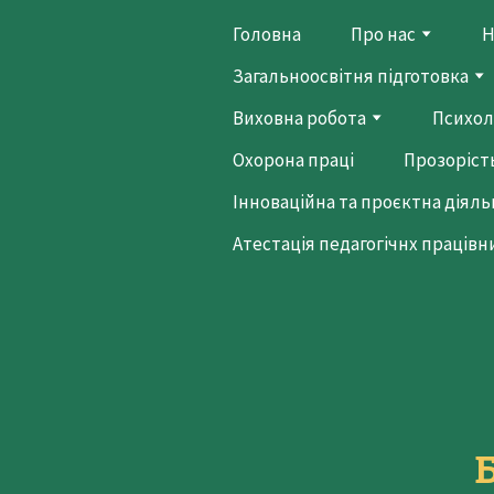
Головна
Про нас
Н
Загальноосвітня підготовка
Виховна робота
Психол
Охорона праці
Прозорість
Інноваційна та проєктна діяль
Атестація педагогічнх працівн