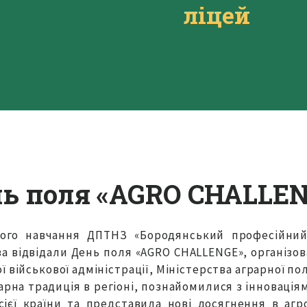
ліцей
ь поля «AGRO CHALLE
ого навчання ДПТНЗ «Бородянський професійний
а відвідали День поля «AGRO CHALLENGE», організов
 військової адміністрації, Міністерства аграрної по
арна традиція в регіоні, познайомилися з інновація
 усієї країни та представила нові досягнення в аг