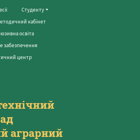
сії
Студенту
етодичний кабінет
люзивна освіта
е забезпечення
тичний центр
технічний
лад
й аграрний