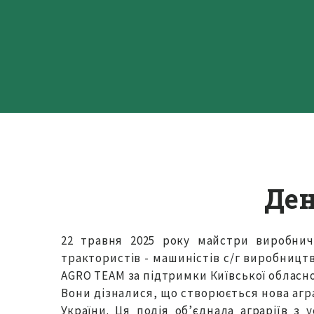
Ден
22 травня 2025 року майстри виробнич
трактористів - машиністів с/г виробництв
AGRO TEAM за підтримки Київської обласної
Вони дізналися, що створюється нова агр
України. Ця подія об’єднала аграріїв з