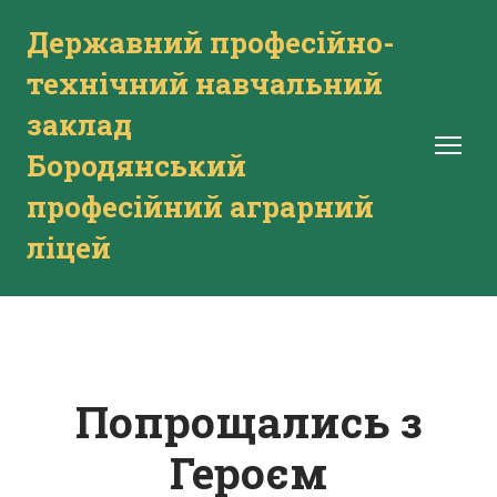
Державний професійно-
технічний навчальний
заклад
Бородянський
професійний аграрний
ліцей
Попрощались з
Героєм