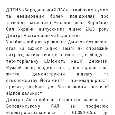
ДПТНЗ «Бородянський ПАЛ» з глибоким сумом
та невимовним болем повідомляє про
загибель захисника України воїна Збройних
Сил України випускника ліцею 2018 року
Дмитра Анатолійовича Скринника.
У найважчий для країни час Дмитро без вагань
став на захист рідної землі як справжній
патріот, захищаючи незалежність, свободу та
територіальну цілісність нашої держави.
Мужній воїн, людина честі, він віддав своє
життя, демонструючи відвагу та
самопожертву. Його життя – приклад вірності
присязі, любові до Батьківщини, великої
відповідальності.
Дмитро Анатолійович Скринник навчався в
Бородянському ПАЛ за професією
«Електрогазозварник» з 01.09.2015р. до