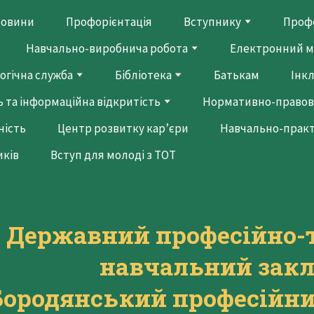
овини
Профорієнтація
Вступнику
Профе
Навчально-виробнича робота
Електронний м
огічна служба
Бібліотека
Батькам
Інк
 та інформаційна відкритість
Нормативно-правов
ність
Центр розвитку кар’єри
Навчально-прак
иків
Вступ для молоді з ТОТ
Державний професійно-
навчальний зак
Бородянський професійни