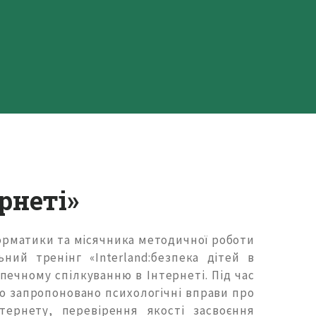
ернеті»
орматики та місячника методичної роботи
ний тренінг «Interlаnd:безпека дітей в
печному спілкуванню в Інтернеті. Під час
ло запропоновано психологічні вправи про
тернету, перевірення якості засвоєння