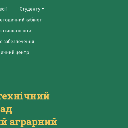
сії
Студенту
етодичний кабінет
люзивна освіта
е забезпечення
тичний центр
технічний
лад
й аграрний