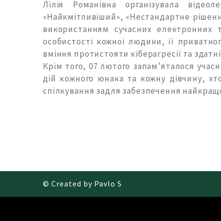
Лілія Романівна організувала відеол
«Найкмітливіший», «Нестандартне рішення
використанням сучасних електронних т
особистості кожної людини, її приватно
вміння протистояти кіберагресії та здатні
Крім того, 07 лютого запам’яталося учас
дій кожного юнака та кожну дівчину, хт
спілкування задля забезпечення найкращо
© Created by Pavlo S