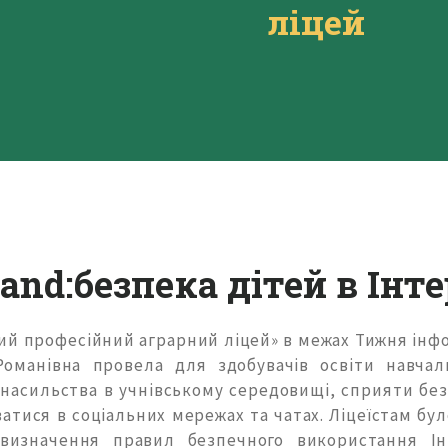
ліцей
lаnd:безпека дітей в Інт
кий професійний аграрний ліцей» в межах Тижня інф
манівна провела для здобувачів освіти навчаль
насильства в учнівському середовищі, сприяти без
атися в соціальних мережах та чатах. Ліцеїстам бу
визначення правил безпечного використання Ін