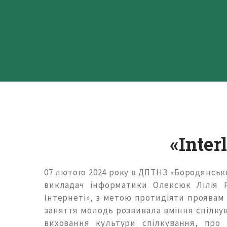
«Inter
07 лютого 2024 року в ДПТНЗ «Бородянсь
викладач інформатики Олексюк Лілія Ро
Інтернеті», з метою протидіяти проявам 
заняття молодь розвивала вміння спілкув
виховання культури спілкування, про 