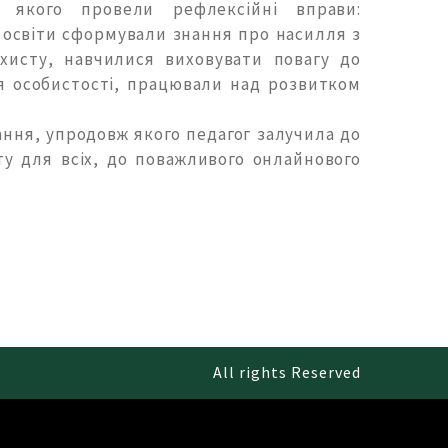
ля якого провели рефлексійні вправи:
і освіти сформували знання про насилля з
хисту, навчилися виховувати повагу до
чя особистості, працювали над розвитком
ання, упродовж якого педагог залучила до
ту для всіх, до поважливого онлайнового
All rights Reserved