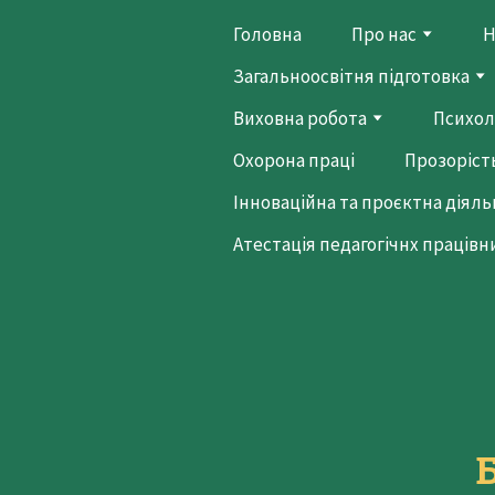
Головна
Про нас
Н
Загальноосвітня підготовка
Виховна робота
Психол
Охорона праці
Прозорість
Інноваційна та проєктна діяль
Атестація педагогічнх працівн