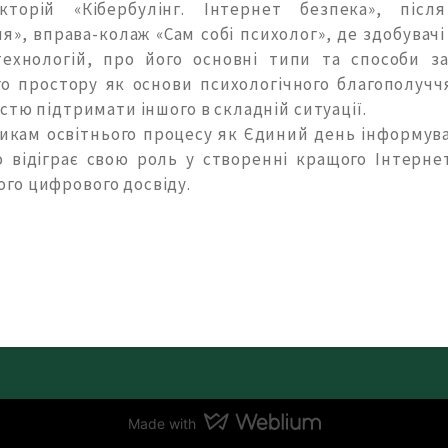
екторій «Кібербулінг. Інтернет безпека», піс
», вправа-колаж «Сам собі психолог», де здобувач
ехнологій, про його основні типи та способи за
го простору як основи психологічного благополуч
стю підтримати іншого в складній ситуації.
никам освітнього процесу як Єдиний день інформув
о відіграє свою роль у створенні кращого Інтерне
го цифрового досвіду.
Made with