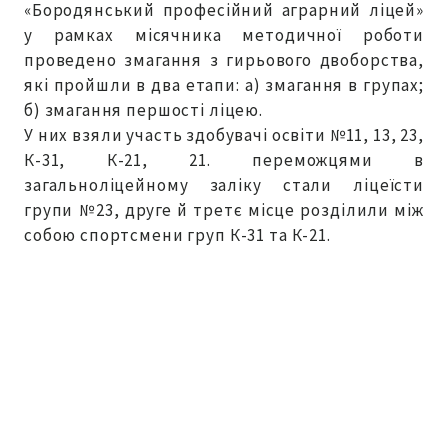
«Бородянський професійний аграрний ліцей»
у рамках місячника методичної роботи
проведено змагання з гирьового двоборства,
які пройшли в два етапи: а) змагання в групах;
б) змагання першості ліцею.
У них взяли участь здобувачі освіти №11, 13, 23,
К-31, К-21, 21. переможцями в
загальноліцейному заліку стали ліцеїсти
групи №23, друге й третє місце розділили між
собою спортсмени груп К-31 та К-21.