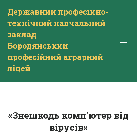
Державний професійно-
технічний навчальний
заклад
Бородянський
професійний аграрний
ліцей
«Знешкодь комп’ютер від
вірусів»