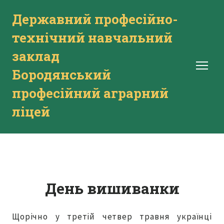
Державний професійно-
технічний навчальний
заклад
Бородянський
професійний аграрний
ліцей
День вишиванки
Щорічно у третій четвер травня українці